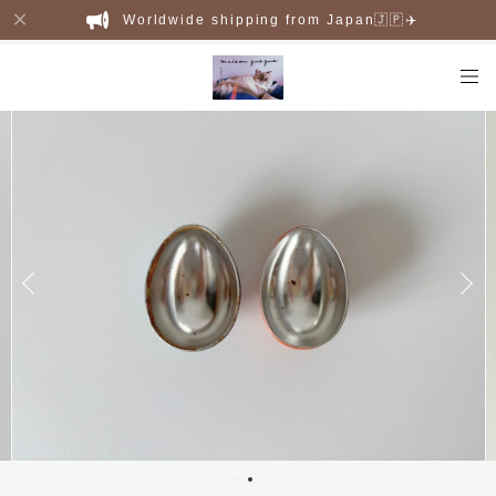
Worldwide shipping from Japan🇯🇵✈️