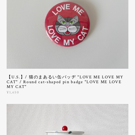
【U.S.】/ 猫のまあるい缶バッヂ "LOVE ME LOVE MY
CAT" / Round cat-shaped pin badge "LOVE ME LOVE
MY CAT"
¥1,650