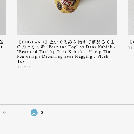
缶
【ENGLAND】ぬいぐるみを抱えて夢見るくま
【
at
のぷっくり缶 "Bear and Toy" by Dana Kubick /
¥1
"Bear and Toy" by Dana Kubick – Plump Tin
Featuring a Dreaming Bear Hugging a Plush
Toy
¥2,200
0
0