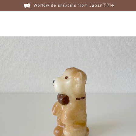
Worldwide shipping from Japan🇯🇵✈️