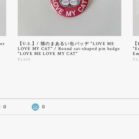
er
【U.S.】/ 猫のまあるい缶バッヂ "LOVE ME
【
LOVE MY CAT" / Round cat-shaped pin badge
"E
"LOVE ME LOVE MY CAT"
Em
¥1,650
¥3
0
0