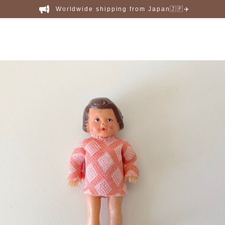
Worldwide shipping from Japan🇯🇵✈️