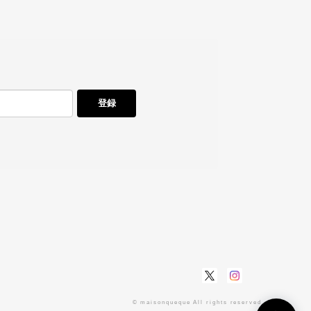
登録
© maisonqueque All rights reserved.