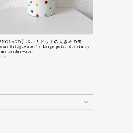
ENGLAND】ポルカドットの大きめの缶
mma Bridgewater" / Large polka-dot tin by
ma Bridgewater
,300