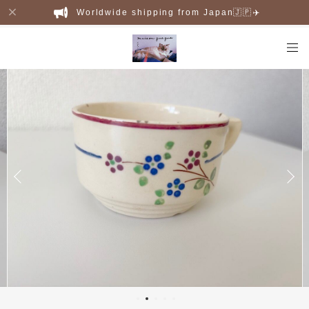
Worldwide shipping from Japan🇯🇵✈️