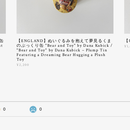
缶
【ENGLAND】ぬいぐるみを抱えて夢見るくま
【
at
のぷっくり缶 "Bear and Toy" by Dana Kubick /
¥1
"Bear and Toy" by Dana Kubick – Plump Tin
Featuring a Dreaming Bear Hugging a Plush
Toy
¥2,200
0
0