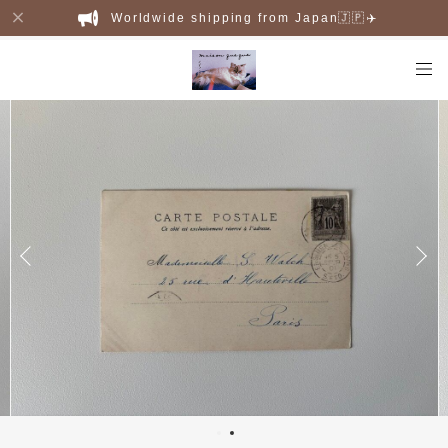
Worldwide shipping from Japan🇯🇵✈️