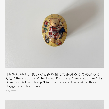
【ENGLAND】ぬいぐるみを抱えて夢見るくまのぷっく
り缶 "Bear and Toy" by Dana Kubick / "Bear and Toy" by
Dana Kubick – Plump Tin Featuring a Dreaming Bear
Hugging a Plush Toy
¥2,200