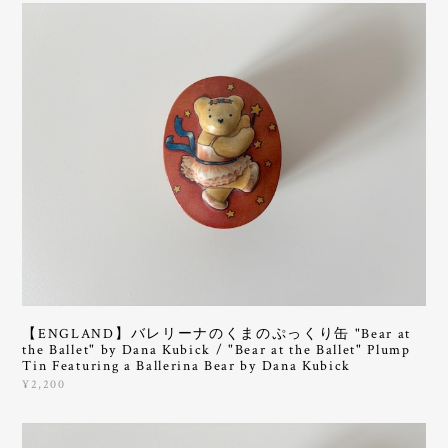
【ENGLAND】バレリーナのくまのぷっくり缶 "Bear at
the Ballet" by Dana Kubick / "Bear at the Ballet" Plump
Tin Featuring a Ballerina Bear by Dana Kubick
¥2,200