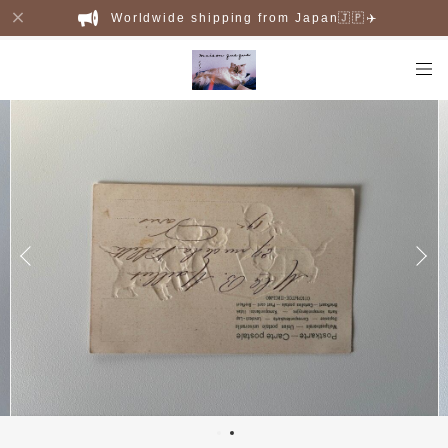
Worldwide shipping from Japan🇯🇵✈️