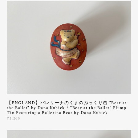
【ENGLAND】バレリーナのくまのぷっくり缶 "Bear at
the Ballet" by Dana Kubick / "Bear at the Ballet" Plump
Tin Featuring a Ballerina Bear by Dana Kubick
¥2,200