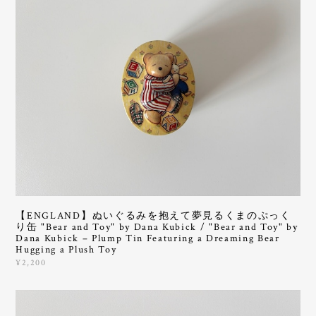
【ENGLAND】ぬいぐるみを抱えて夢見るくまのぷっく
り缶 "Bear and Toy" by Dana Kubick / "Bear and Toy" by
Dana Kubick – Plump Tin Featuring a Dreaming Bear
Hugging a Plush Toy
¥2,200