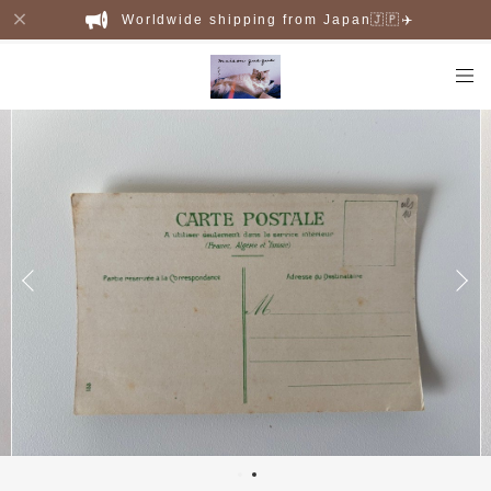
Worldwide shipping from Japan🇯🇵✈️