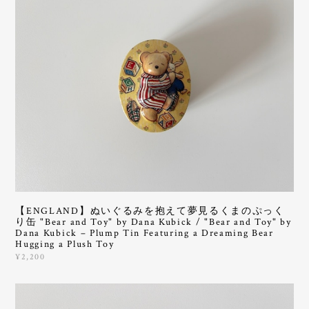
【ENGLAND】ぬいぐるみを抱えて夢見るくまのぷっく
り缶 "Bear and Toy" by Dana Kubick / "Bear and Toy" by
Dana Kubick – Plump Tin Featuring a Dreaming Bear
Hugging a Plush Toy
¥2,200