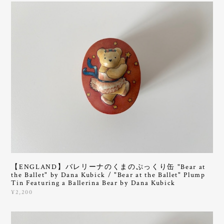
【ENGLAND】バレリーナのくまのぷっくり缶 "Bear at
the Ballet" by Dana Kubick / "Bear at the Ballet" Plump
Tin Featuring a Ballerina Bear by Dana Kubick
¥2,200