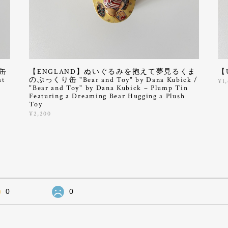
缶
【ENGLAND】ぬいぐるみを抱えて夢見るくま
【
at
のぷっくり缶 "Bear and Toy" by Dana Kubick /
¥1
"Bear and Toy" by Dana Kubick – Plump Tin
Featuring a Dreaming Bear Hugging a Plush
Toy
¥2,200
0
0