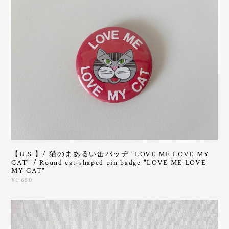
【U.S.】/ 猫のまあるい缶バッヂ "LOVE ME LOVE MY
CAT" / Round cat-shaped pin badge "LOVE ME LOVE
MY CAT"
¥1,650