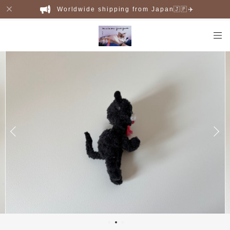
Worldwide shipping from Japan🇯🇵✈️