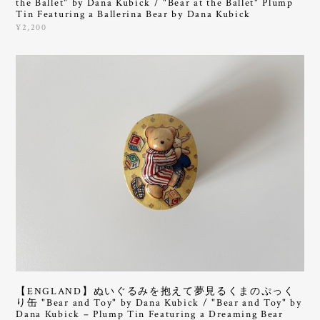
the Ballet" by Dana Kubick / "Bear at the Ballet" Plump
Tin Featuring a Ballerina Bear by Dana Kubick
¥2,200
【ENGLAND】ぬいぐるみを抱えて夢見るくまのぷっく
り缶 "Bear and Toy" by Dana Kubick / "Bear and Toy" by
Dana Kubick – Plump Tin Featuring a Dreaming Bear