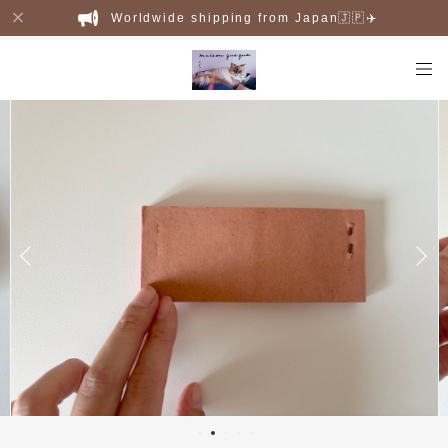
Worldwide shipping from Japan🇯🇵✈️