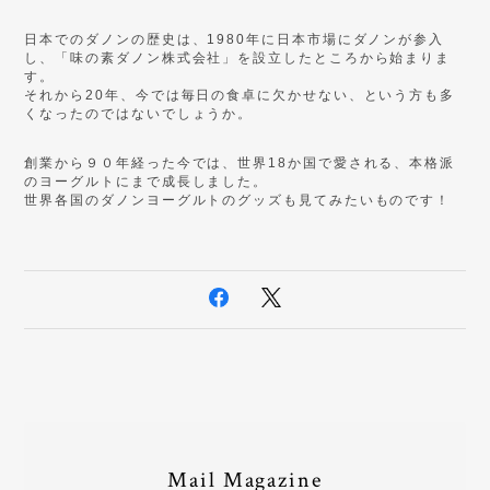
日本でのダノンの歴史は、
1980
年に日本市場にダノンが参入
し、「味の素ダノン株式会社」を設立したところから始まりま
す。
それから
20
年、今では毎日の食卓に欠かせない、という方も多
くなったのではないでしょうか。
創業から９０年経った今では、世界
18
か国で愛される、本格派
のヨーグルトにまで成長しました。
世界各国のダノンヨーグルトのグッズも見てみたいものです！
Mail Magazine