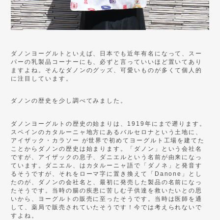
ダノンヨーグルトといえば、日本でも近年有名になって、スー
パーの乳製品コーナーにも、必ずと言っていいほど置いてあり
ますよね。そんなダノンのグッズ、可愛いものが多くて個人的
に注目しています。
ダノンの歴史を少し調べてみました。
ダノンヨーグルトの歴史の始まりは、
1919
年にまで遡ります。
スペインのカタルーニャ地方にあるバルセロナという土地に、
アイザック・カラソー
が世界で初めてヨーグルト工場を建てた
ことからダノンの歴史は始まります。「ダノン」という会社名
ですが、アイザックの息子、ダニエルという名前が由来になっ
ています。ダニエル、はカタルーニャ語で「ダノネ」と発音す
るそうですが、それをローマ字に置き換えて「
Danone
」とし
たのが、ダノンの会社名と、最初に発売した製品の名前になっ
たそうです。当時の腸の疾患に苦しむ子供達を救いたいとの思
いから、ヨーグルトの販売に至ったそうです。当時は医師を通
して、薬局で販売されていたそうです！今では考えられないで
すよね。