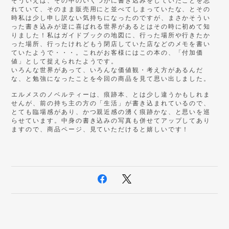
そういえば、その中のいくつかに書き込みをしていたことを忘
れていて、そのまま販売用にと並べてしまっていたな、とその
時私は少し申し訳ない気持ちになったのですが、まさかそうい
った書き込みが逆に喜ばれる世界があるとはその時に初めて知
りました！私はガイドブックの地図に、行った場所や行きたか
った場所、行ったけれどもう閉店していた店などのメモを書い
ていたようで・・・。これがお客様にはこの本の、「付加価
値」として捉えられたようです。
いろんな世界があって、いろんな価値観・考え方があるんだ
な、と勉強になったことを今回の商品を見て思い出しました。
エルメスのノベルティーは、痕跡本、とは少し違うかもしれま
せんが、前の持ち主の方の「生活」が書き込まれているので、
とても臨場感があり、かつ親近感の湧く痕跡かな、と思いを巡
らせています。中身の書き込みの写真も併せてアップしてあり
ますので、商品ページ、見ていただけると嬉しいです！