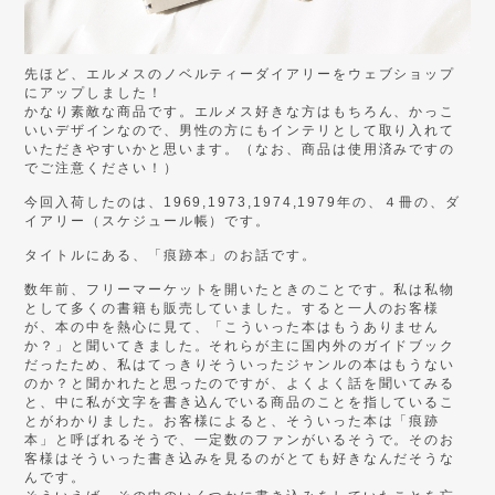
先ほど、エルメスのノベルティーダイアリーをウェブショップ
にアップしました！
かなり素敵な商品です。エルメス好きな方はもちろん、かっこ
いいデザインなので、男性の方にもインテリとして取り入れて
いただきやすいかと思います。（なお、商品は使用済みですの
でご注意ください！）
今回入荷したのは、
1969,1973,1974,1979
年の、４冊の、ダ
イアリー（スケジュール帳）です。
タイトルにある、「痕跡本」のお話です。
数年前、フリーマーケットを開いたときのことです。私は私物
として多くの書籍も販売していました。すると一人のお客様
が、本の中を熱心に見て、「こういった本はもうありません
か？」と聞いてきました。それらが主に国内外のガイドブック
だったため、私はてっきりそういったジャンルの本はもうない
のか？と聞かれたと思ったのですが、よくよく話を聞いてみる
と、中に私が文字を書き込んでいる商品のことを指しているこ
とがわかりました。お客様によると、そういった本は「痕跡
本」と呼ばれるそうで、一定数のファンがいるそうで。そのお
客様はそういった書き込みを見るのがとても好きなんだそうな
んです。