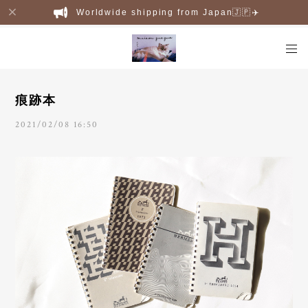
Worldwide shipping from Japan🇯🇵✈️
痕跡本
2021/02/08 16:50