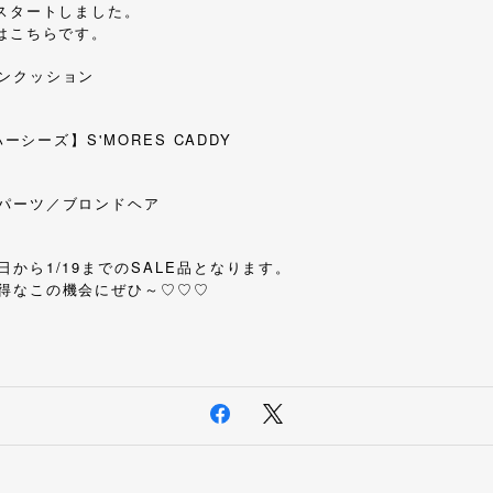
がスタートしました。
ムはこちらです。
ンクッション
ハーシーズ】S'MORES CADDY
パーツ／ブロンドヘア
から1/19までのSALE品となります。
♡♡♡
得なこの機会にぜひ～