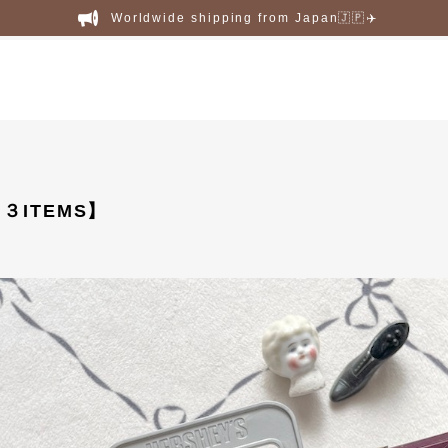
Worldwide shipping from Japan🇯🇵✈️
３ITEMS】