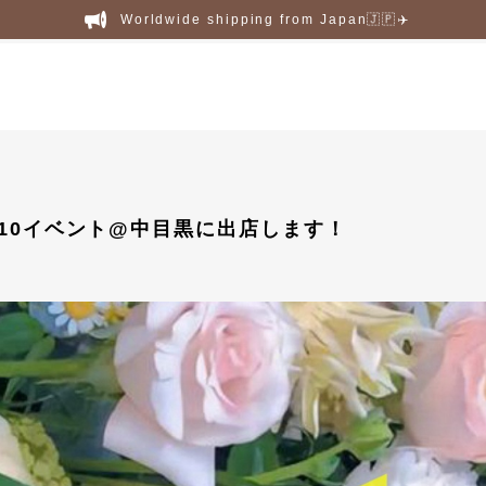
Worldwide shipping from Japan🇯🇵✈️
3/10イベント@中目黒に出店します！