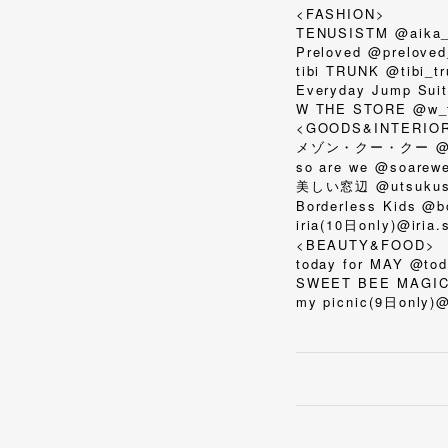
<FASHION>
TENUSISTM @aika_
Preloved @preloved
tibi TRUNK @tibi_t
Everyday Jump Suit
W THE STORE @w_t
<GOODS&INTERIO
メゾン・クー・クー @ma
so are we @soarewe
美しい窓辺 @utsukush
Borderless Kids @b
iria(10日only)@iria.
<BEAUTY&FOOD>
today for MAY @to
SWEET BEE MAGIC @
my picnic(9
only)
日