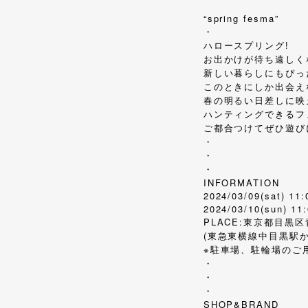
“spring fesma”
・
ハロースプリング!
お出かけが待ち遠しく
新しい暮らしにもぴっ
このときにしか出会え
春の明るい日差しに映
ハンティングできるフ
ご都合つけてぜひ遊び
・
・
・
INFORMATION
2024/03/09(sat) 11:
2024/03/10(sun) 11
PLACE:東京都目黒区青葉台
(東急東横線中目黒駅か
※駐車場、駐輪場のご
・
・
・
SHOP&BRAND