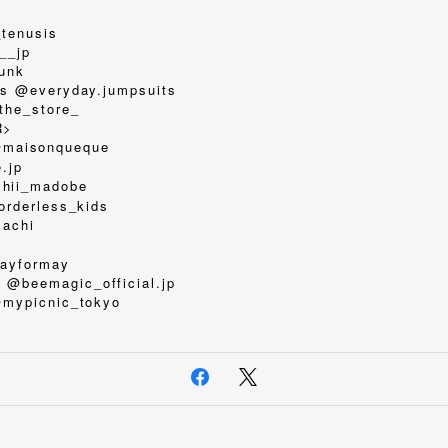
tenusis
__jp
runk
s @everyday.jumpsuits
he_store_
R>
isonqueque
.jp
ii_madobe
orderless_kids
sachi
dayformay
beemagic_official.jp
@mypicnic_tokyo