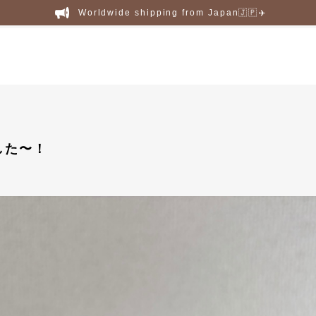
Worldwide shipping from Japan🇯🇵✈️
した〜！