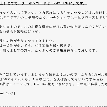
9(土）までで、クーポンコードは「VJ2FT9QZ」です。
れなく入力して下さい。入力忘れによるキャンセルなどはお受けし
2ごろはテラデマルシェ参加のため、webショップは一旦クローズとさ
ありますので、このお得な機会にぜひお買い物を楽しんでください
合わせもお気軽にどうぞ。
残りの数が少なくなってきました。
は一点物が多いです。ぜひ宝物を探す感覚で。
、初めましての方も。たくさんのご利用お待ちしております。
後を予定しています。まとまった数を上げたいので、こちらはSALE
標は50アイテムくらい！目標はね、なんぼあってもいいですからね）
商品はイメージです。SOLDの物もございます。この点ご容赦ください🙇
ent ♡♡】
n focusing on offline events, so we wanted to offer somet