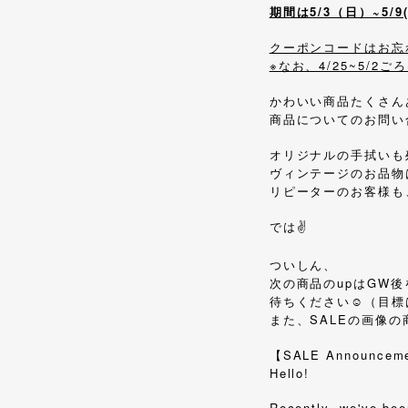
期間は5/3（日）~5/
クーポンコードはお忘
※なお、4/25~5/
かわいい商品たくさん
商品についてのお問い
オリジナルの手拭いも
ヴィンテージのお品物
リピーターのお客様も
では✌️
ついしん、
次の商品のupはGW
待ちください☺️（目
また、SALEの画像の
【SALE Announcem
Hello!
Recently, we've bee