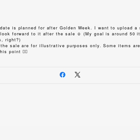
date is planned for after Golden Week. I want to upload a 
look forward to it after the sale ☺️ (My goal is around 50 
, right?)
the sale are for illustrative purposes only. Some items are
this point
🙇‍♀️