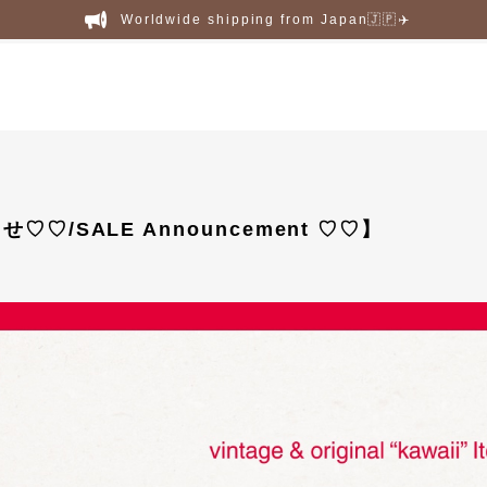
Worldwide shipping from Japan🇯🇵✈️
♡♡/SALE Announcement ♡♡】