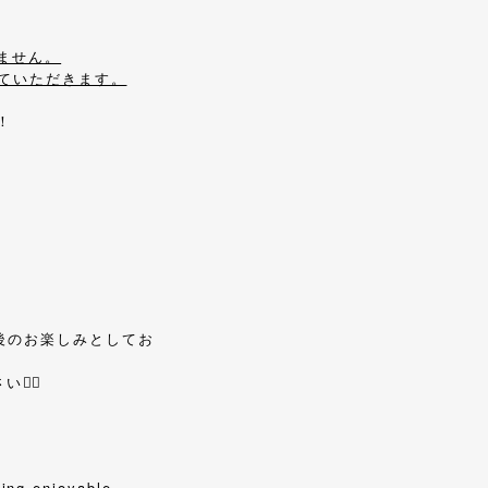
ません。
せていただきます。
！
後のお楽しみとしてお
‍♀️
hing enjoyable