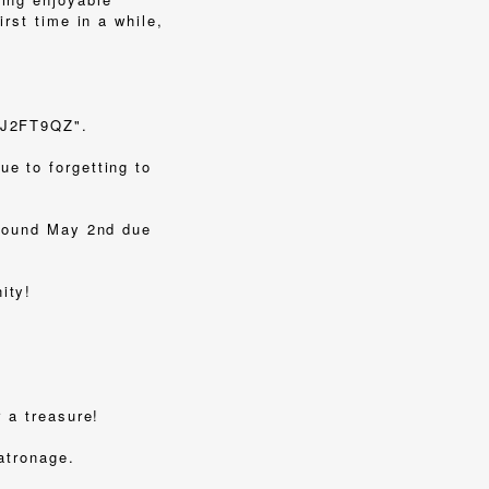
rst time in a while,
"VJ2FT9QZ".
e to forgetting to
around May 2nd due
ity!
r a treasure!
patronage.