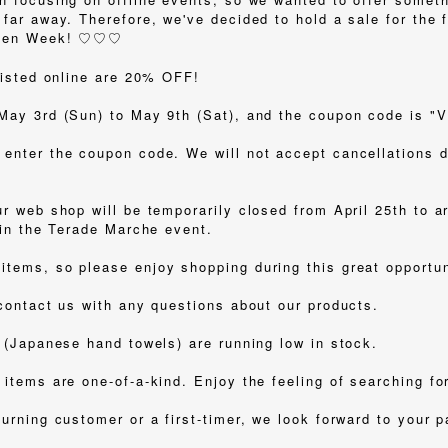
far away. Therefore, we've decided to hold a sale for the fi
olden Week! ♡♡♡
 listed online are 20% OFF!
May 3rd (Sun) to May 9th (Sat), and the coupon code is 
enter the coupon code. We will not accept cancellations du
ur web shop will be temporarily closed from April 25th to 
 in the Terade Marche event.
tems, so please enjoy shopping during this great opportun
 contact us with any questions about our products.
i (Japanese hand towels) are running low in stock.
items are one-of-a-kind. Enjoy the feeling of searching fo
urning customer or a first-timer, we look forward to your 