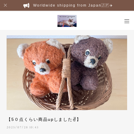
Worldwide shipping from Japan🇯🇵✈️
【5０点くらい商品upしました✌️】
2025/07/28 10:43